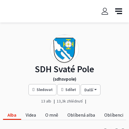
SDH Svaté Pole
(sdhsvpole)
Sledovat
Sdílet
Další
13 alb
13,3k zhlédnutí
Alba
Videa
O mně
Oblíbená alba
Oblíbenci